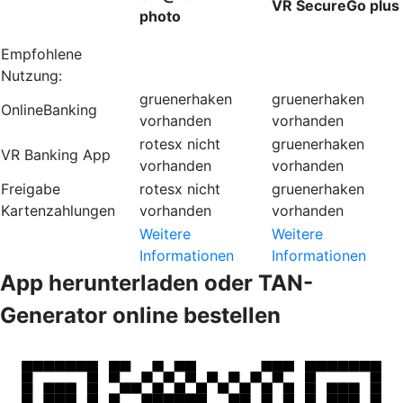
VR SecureGo plus
photo
Empfohlene
Nutzung:
gruenerhaken
gruenerhaken
OnlineBanking
vorhanden
vorhanden
rotesx
nicht
gruenerhaken
VR Banking App
vorhanden
vorhanden
Freigabe
rotesx
nicht
gruenerhaken
Kartenzahlungen
vorhanden
vorhanden
Weitere
Weitere
Informationen
Informationen
App herunterladen oder TAN-
Generator online bestellen