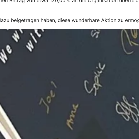
n Betrag von etwa 120,00 € an die Organisation überreich
n dazu beigetragen haben, diese wunderbare Aktion zu ermö