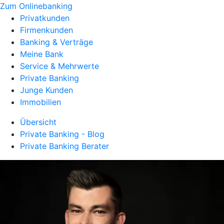
Zum Onlinebanking
Privatkunden
Firmenkunden
Banking & Verträge
Meine Bank
Service & Mehrwerte
Private Banking
Junge Kunden
Immobilien
Übersicht
Private Banking - Blog
Private Banking Berater